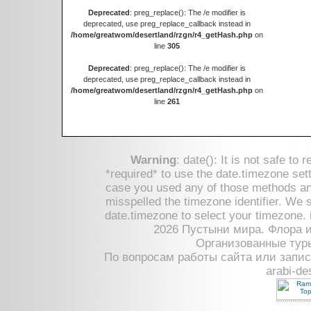
Deprecated
: preg_replace(): The /e modifier is
deprecated, use preg_replace_callback instead in
/home/greatwom/desertland/rzgn/r4_getHash.php
on
line
305
Deprecated
: preg_replace(): The /e modifier is
deprecated, use preg_replace_callback instead in
/home/greatwom/desertland/rzgn/r4_getHash.php
on
line
261
Warning
: date(): It is not safe to
*required* to use the date.timezone sett
case you used any of those methods and 
misspelled the timezone identifier. We 
date.timezone to select your timezone.
2026 Пустыни мира. Флора 
Организованные тур
По вопросам работы сайта или запис
arabi-de