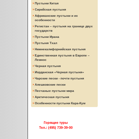
Пустыни Китая
Сирийская пустыня
Африканские пустыни и их
особенности
Регистан – пустыня на границе двух
государств
Пустыни Ирана
Пустыня Тхал
Нижнекалифорнийская пустыня
Единственная пустыня в Европе –
Лемнос
Черная пустыня
Иорданская «Черная пустыня»
Чарские пески - почти пустыня
Алешковские пески
Песчаные пустыни мира
Арктическая пустыня
Особенности пустыни Кара-Кум
Горящие туры
Тел.: (495) 739-39-00