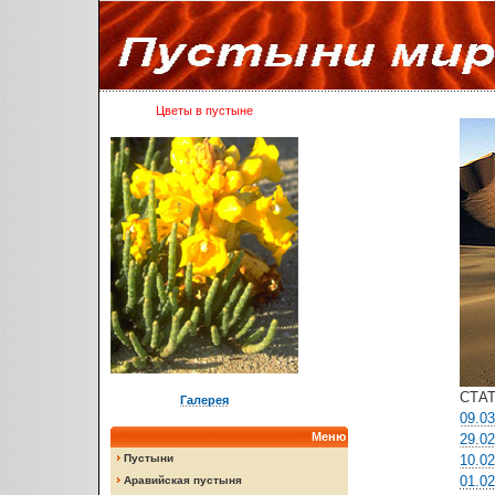
Цветы в пустыне
СТАТ
Галерея
09.0
Меню
29.0
Пустыни
10.0
01.0
Аравийская пустыня