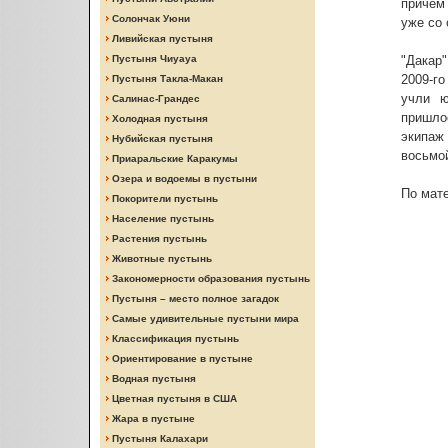
причем
Солончак Уюни
уже со 
Ливийская пустыня
Пустыня Чиуауа
"Дакар"
2009-го
Пустыня Такла-Макан
учли ю
Салинас-Грандес
пришло
Холодная пустыня
экипаж 
Нубийская пустыня
восьмо
Приаральские Каракумы
Озера и водоемы в пустыни
По мате
Покорители пустынь
Население пустынь
Растения пустынь
Животные пустынь
Закономерности образования пустынь
Пустыня – место полное загадок
Самые удивительные пустыни мира
Классификация пустынь
Ориентирование в пустыне
Водная пустыня
Цветная пустыня в США
Жара в пустыне
Пустыня Калахари