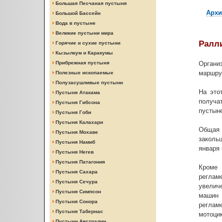
Большая Песчаная пустыня
Архи
Большой Бассейн
Вода в пустыне
Великие пустыни мира
Ралли
Горячие и сухие пустыни
Кызылкум и Каракумы
Прибрежная пустыня
Органи
маршрут
Полезные ископаемые
Полузасушливые пустыни
На это
Пустыня Атакама
получа
Пустыня Гибсона
пустыне
Пустыня Гоби
Пустыня Калахари
Общая
Пустыня Мохаве
заколь
Пустыня Намиб
января 
Пустыня Негев
Пустыня Патагония
Кроме 
Пустыня Сахара
реглам
Пустыня Сечура
увелич
Пустыня Симпсон
машин
Пустыня Сонора
регламе
Пустыня Табернас
мотоци
Пустыни Австралии