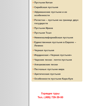
Пустыни Китая
Сирийская пустыня
Африканские пустыни и их
особенности
Регистан – пустыня на границе двух
государств
Пустыни Ирана
Пустыня Тхал
Нижнекалифорнийская пустыня
Единственная пустыня в Европе –
Лемнос
Черная пустыня
Иорданская «Черная пустыня»
Чарские пески - почти пустыня
Алешковские пески
Песчаные пустыни мира
Арктическая пустыня
Особенности пустыни Кара-Кум
Горящие туры
Тел.: (495) 739-39-00