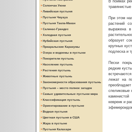
В поймах ре
Солончак Уюни
травянистые 
Ливийская пустыня
Пустыня Чиуауа
При этом на
растений с
Пустыня Такла-Макан
выражена в
Салинас-Грандес
растительно
Холодная пустыня
образует со
Нубийская пустыня
крупных куст
Приаральские Каракумы
подлеска и т
Озера и водоемы в пустыни
Покорители пустынь
Пески покр
Население пустынь
редкие кусты
Растения пустынь
встречаются
Животные пустынь
лежат на п
Закономерности образования пустынь
преобладае
Пустыня – место полное загадок
спеликовые 
Самые удивительные пустыни мира
каменистой 
Классификация пустынь
кевреик и р
Ориентирование в пустыне
эфемероидов
Водная пустыня
Цветная пустыня в США
Жара в пустыне
Пустыня Калахари