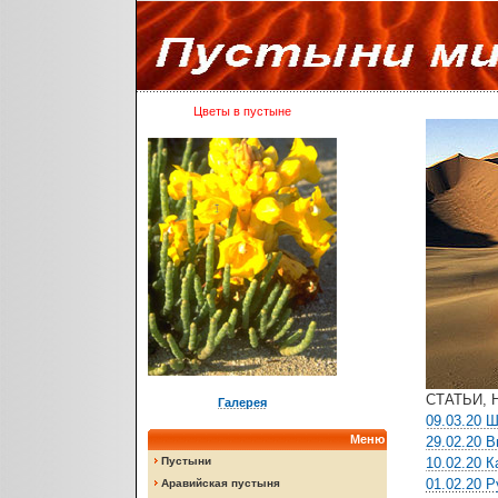
Цветы в пустыне
СТАТЬИ, 
Галерея
09.03.20 
Меню
29.02.20 
Пустыни
10.02.20 
01.02.20 
Аравийская пустыня