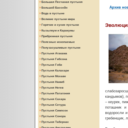
Большая Песчаная пустыня
Архив но
Большой Бассейн
Вода в пустыне
Великие пустыни мира
Эволюция
Горячие и сухие пустыни
Кызылкум и Каракумы
Прибрежная пустыня
Полезные ископаемые
Полузасушливые пустыни
Пустыня Атакама
Пустыня Гибсона
Пустыня Гоби
Пустыня Калахари
Пустыня Мохаве
Пустыня Намиб
Пустыня Негев
слабозаросш
Пустыня Патагония
кандымов), 
Пустыня Сахара
– кеурек, пи
Пустыня Сечура
поташник и
Пустыня Симпсон
водоросли и
Пустыня Сонора
гребенщик, л
Пустыня Табернас
Пустыни Австралии