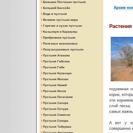
Большая Песчаная пустыня
Архив но
Большой Бассейн
Вода в пустыне
Великие пустыни мира
Растения
Горячие и сухие пустыни
Кызылкум и Каракумы
Прибрежная пустыня
Полезные ископаемые
Полузасушливые пустыни
Пустыня Атакама
Пустыня Гибсона
Пустыня Гоби
Пустыня Калахари
Пустыня Мохаве
Пустыня Намиб
подземная ч
Пустыня Негев
корни, котор
Пустыня Патагония
эти корневи
Пустыня Сахара
слой песка,
Пустыня Сечура
самых важны
Пустыня Симпсон
Пустыня Сонора
А вот у ку
Пустыня Табернас
совершенно н
Пустыни Австралии