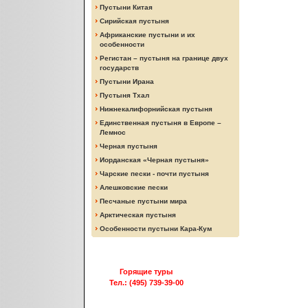
Пустыни Китая
Сирийская пустыня
Африканские пустыни и их
особенности
Регистан – пустыня на границе двух
государств
Пустыни Ирана
Пустыня Тхал
Нижнекалифорнийская пустыня
Единственная пустыня в Европе –
Лемнос
Черная пустыня
Иорданская «Черная пустыня»
Чарские пески - почти пустыня
Алешковские пески
Песчаные пустыни мира
Арктическая пустыня
Особенности пустыни Кара-Кум
Горящие туры
Тел.: (495) 739-39-00