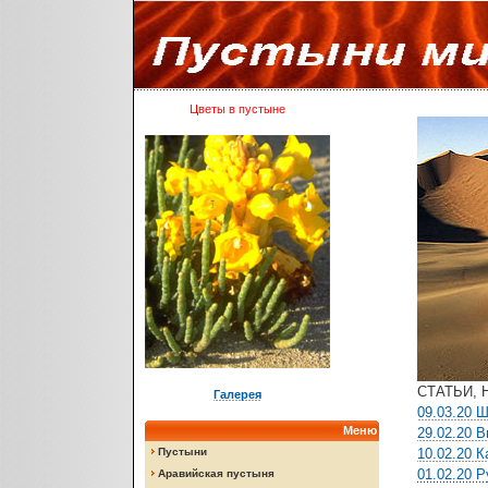
Цветы в пустыне
СТАТЬИ, 
Галерея
09.03.20 
Меню
29.02.20 
Пустыни
10.02.20 
01.02.20 
Аравийская пустыня