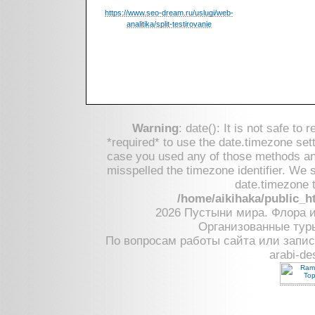
https://www.seo-dream.ru/uslugi/web-
analitika/split-testirovanie
Warning
: date(): It is not safe to
*required* to use the date.timezone sett
case you used any of those methods and 
misspelled the timezone identifier. We 
date.timezone t
/home/aikihaka/public_h
2026 Пустыни мира. Флора 
Организованные тур
По вопросам работы сайта или запис
arabi-de