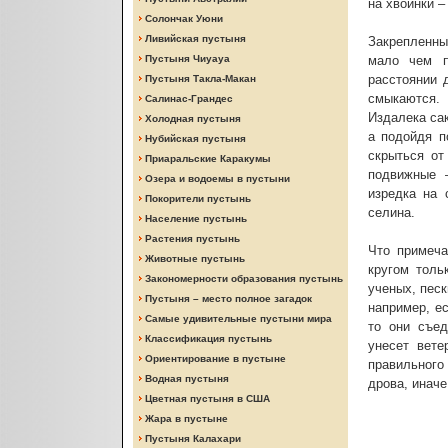
на хвоинки –
Солончак Уюни
Ливийская пустыня
Закрепленны
Пустыня Чиуауа
мало чем п
расстоянии 
Пустыня Такла-Макан
смыкаются. 
Салинас-Грандес
Издалека са
Холодная пустыня
а подойдя п
Нубийская пустыня
скрыться от
Приаральские Каракумы
подвижные –
Озера и водоемы в пустыни
изредка на 
Покорители пустынь
селина.
Население пустынь
Растения пустынь
Что примеча
Животные пустынь
кругом толь
Закономерности образования пустынь
ученых, песк
Пустыня – место полное загадок
например, ес
Самые удивительные пустыни мира
то они съед
Классификация пустынь
унесет вете
Ориентирование в пустыне
правильного
Водная пустыня
дрова, инач
Цветная пустыня в США
Жара в пустыне
Пустыня Калахари