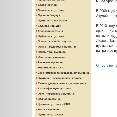
м над уровн
Солончак Уюни
Ливийская пустыня
В 2009 году
Пустыня Чиуауа
Акулий плав
Пустыня Такла-Макан
В 2010 году
Салинас-Грандес
хребет Кун
Холодная пустыня
святыни буд
Нубийская пустыня
Лхасе.. Так
Приаральские Каракумы
пустынных п
Озера и водоемы в пустыни
на границе п
Покорители пустынь
Население пустынь
Растения пустынь
О пустыне Т
Животные пустынь
Закономерности образования пустынь
Пустыня – место полное загадок
Самые удивительные пустыни мира
Классификация пустынь
Ориентирование в пустыне
Водная пустыня
Цветная пустыня в США
Жара в пустыне
Пустыня Калахари