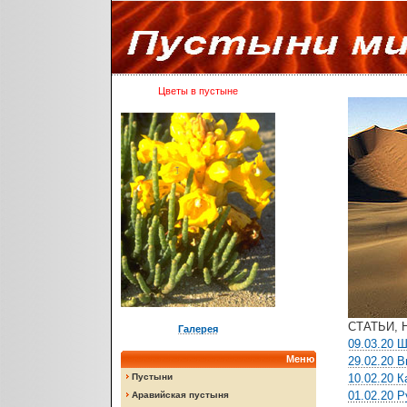
Цветы в пустыне
СТАТЬИ, 
Галерея
09.03.20 
Меню
29.02.20 
Пустыни
10.02.20 
01.02.20 
Аравийская пустыня