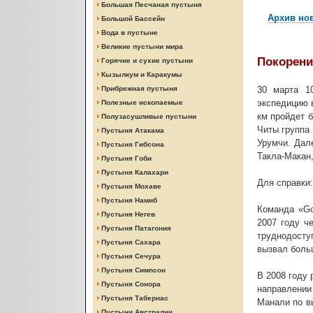
Большая Песчаная пустыня
Архив но
Большой Бассейн
Вода в пустыне
Великие пустыни мира
Покорени
Горячие и сухие пустыни
Кызылкум и Каракумы
Прибрежная пустыня
30 марта 1
экспедицию 
Полезные ископаемые
км пройдет 
Полузасушливые пустыни
Читы группа 
Пустыня Атакама
Урумчи. Дал
Пустыня Гибсона
Такла-Макан,
Пустыня Гоби
Пустыня Калахари
Для справки:
Пустыня Мохаве
Пустыня Намиб
Команда «Go
Пустыня Негев
2007 году ч
Пустыня Патагония
труднодосту
Пустыня Сахара
вызвал больш
Пустыня Сечура
Пустыня Симпсон
В 2008 году 
Пустыня Сонора
направлении
Пустыня Табернас
Манали по в
Пустыни Австралии