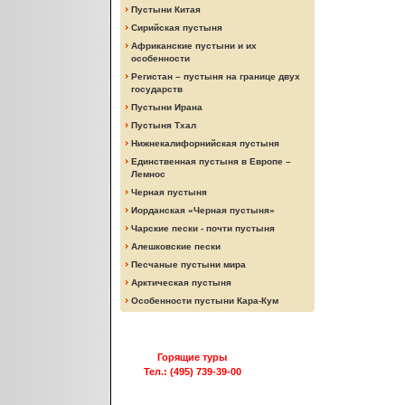
Пустыни Китая
Сирийская пустыня
Африканские пустыни и их
особенности
Регистан – пустыня на границе двух
государств
Пустыни Ирана
Пустыня Тхал
Нижнекалифорнийская пустыня
Единственная пустыня в Европе –
Лемнос
Черная пустыня
Иорданская «Черная пустыня»
Чарские пески - почти пустыня
Алешковские пески
Песчаные пустыни мира
Арктическая пустыня
Особенности пустыни Кара-Кум
Горящие туры
Тел.: (495) 739-39-00